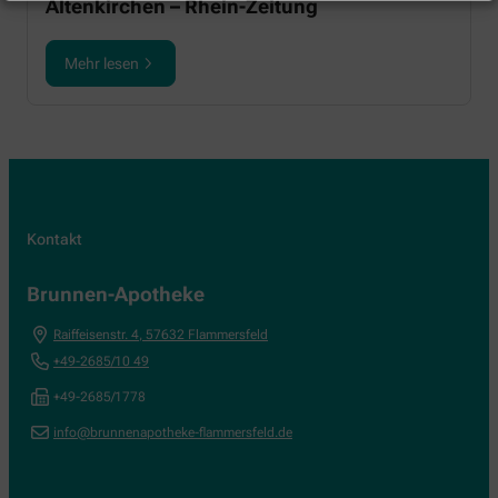
Altenkirchen – Rhein-Zeitung
Mehr lesen
Kontakt
Brunnen-Apotheke
Raiffeisenstr. 4
,
57632
Flammersfeld
+49-2685/10 49
+49-2685/1778
info@brunnenapotheke-flammersfeld.de